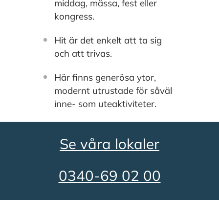
middag, mässa, fest eller
kongress.
Hit är det enkelt att ta sig
ÅRETS
och att trivas.
JULFEST
13
Här finns generösa ytor,
GOES
maj
modernt utrustade för såväl
90s
inne- som uteaktiviteter.
Se våra lokaler
0340-69 02 00