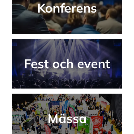
Konferens
Konferens
Fest och event
Fest och event
Mässa
Mässa