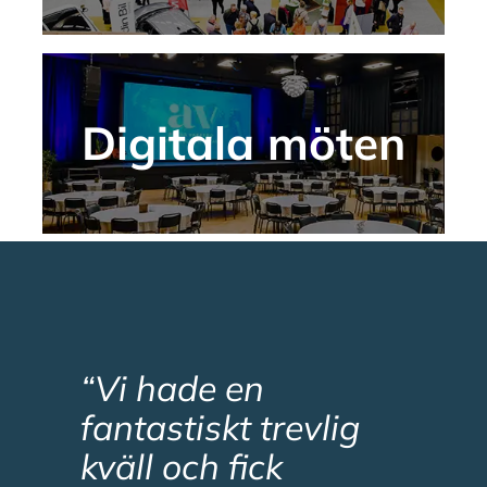
Digitala möten
Digitala möten
“Vi hade en
fantastiskt trevlig
kväll och fick