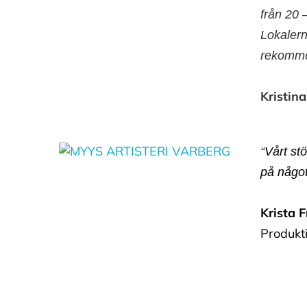
från 20 
Lokalern
rekomme
Kristin
“
Vårt stö
på något 
Krista 
Produkti