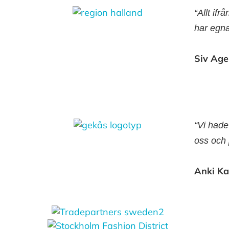
“Allt ifr
har egna
Siv Ag
“Vi hade
oss och 
Anki Ka