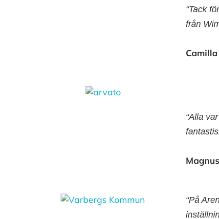
“Tack fö
från Wim
Camilla
“Alla va
fantastis
Magnus
“På Aren
inställn