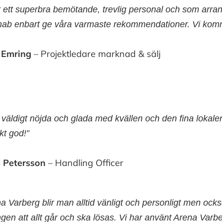
r ett superbra bemötande, trevlig personal och som arran
ab enbart ge våra varmaste rekommendationer. Vi komme
 Emring
– Projektledare marknad & sälj
r väldigt nöjda och glada med kvällen och den fina loka
kt god!”
 Petersson
– Handling Officer
a Varberg blir man alltid vänligt och personligt men ock
ingen att allt går och ska lösas. Vi har använt Arena V