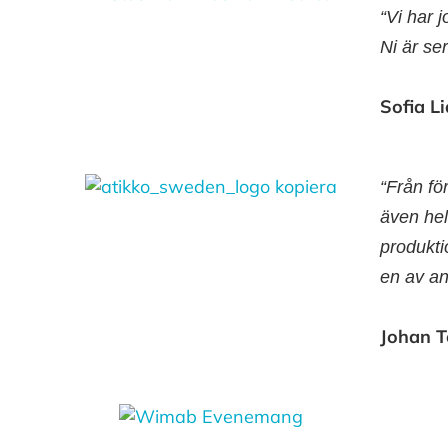
“Vi har 
Ni är se
Sofia L
“Från f
även hel
produkti
en av an
Johan T