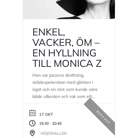
ENKEL,
VACKER, ÖM –
EN HYLLNING
TILL MONICA Z
Hon var jazzens drottning,
skådespelerskan med glimten i
ögat och en röst som kunde vara
både silkeslen och rak som ett
nålstick. **Monica Zetterlund** – en
av Sveriges största och mest
BOKA MAT
17 OKT
älskade artister genom tiderna.
-
19:30
20:45
Hennes musik, humor och unika
uttryck har för alltid skrivit...
NÖJESHALLEN