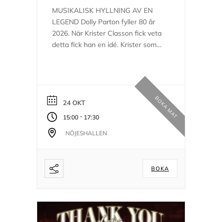
MUSIKALISK HYLLNING AV EN
LEGEND Dolly Parton fyller 80 år
2026. När Krister Classon fick veta
detta fick han en idé. Krister som
pensionerat sig från komikerduon
Stefan & Krister sysslar idag bara
med det han älskar mest. Musik!
Övrig info: Längd: ca 2h...
BOKA MAT
24 OKT
-
15:00
17:30
NÖJESHALLEN
BOKA