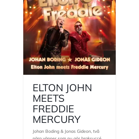
ELTON JOHN
MEETS
FREDDIE
MERCURY
Johan Boding & Jonas Gideon, två
nära vänner som nu gör braksuccé