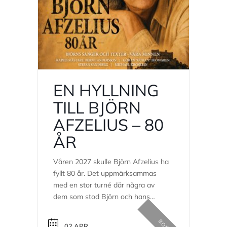
EN HYLLNING
TILL BJÖRN
AFZELIUS – 80
ÅR
Våren 2027 skulle Björn Afzelius ha
fyllt 80 år. Det uppmärksammas
med en stor turné där några av
dem som stod Björn och hans
musik nära samlats för att hylla ett
av Sveriges mest älskade och
02 APR