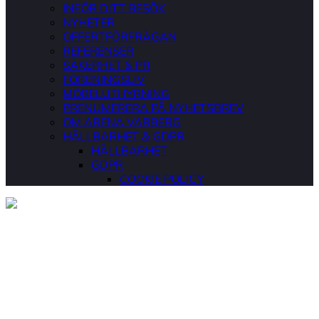
INFÖR DITT BESÖK
NYHETER
OFFERTFÖRFRÅGAN
REFERENSER
SÄKERHET & PR
FÖRENINGSLIV
MÖBELUTHYRNING
PRENUMERERA PÅ NYHETSBREV
OM ARENA VARBERG
HÅLLBARHET & GDPR
HÅLLBARHET
GDPR
COOKIE POLICY