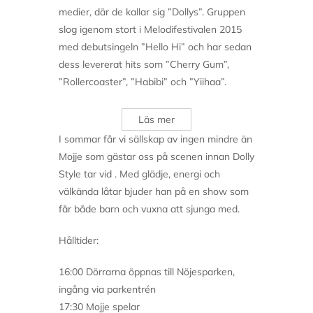
medier, där de kallar sig ”Dollys”. Gruppen
slog igenom stort i Melodifestivalen 2015
med debutsingeln ”Hello Hi” och har sedan
dess levererat hits som ”Cherry Gum”,
”Rollercoaster”, ”Habibi” och ”Yiihaa”.
Läs mer
I sommar får vi sällskap av ingen mindre än
Mojje som gästar oss på scenen innan Dolly
Style tar vid . Med glädje, energi och
välkända låtar bjuder han på en show som
får både barn och vuxna att sjunga med.
Hålltider:
16:00 Dörrarna öppnas till Nöjesparken,
ingång via parkentrén
17:30 Mojje spelar