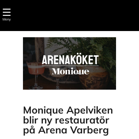
Meny
03 mar
Vår nya krögare
Monique Apelviken
blir ny restauratör
på Arena Varberg