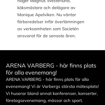
höger Magnus Westerlund,
köksmästare och delägare av
Monique Apelviken. Nu väntar
förberedelser inför överlämningen
av verksamheten som Societén
ansvarat för de senaste åren.
ARENA VARBERG - här finns plats
för alla evenemang!
ARENA VARBERG - här finns plats för alla
evenemang! Vi är Varbergs största mötesplats!
Vi huserar bland annat konferenser, konserter,
företagsevenemang, mässor och sport.